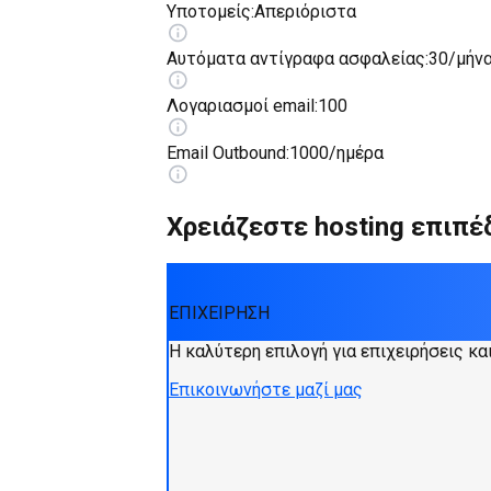
Υποτομείς
:
Απεριόριστα
Αυτόματα αντίγραφα ασφαλείας
:
30/μήν
Λογαριασμοί email
:
100
Email Outbound
:
1000/ημέρα
Χρειάζεστε hosting επιπέ
ΕΠΙΧΕΙΡΗΣΗ
Η καλύτερη επιλογή για επιχειρήσεις κα
Επικοινωνήστε μαζί μας