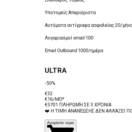
Υποτομείς
:
Απεριόριστα
Αυτόματα αντίγραφα ασφαλείας
:
20/μήν
Λογαριασμοί email
:
100
Email Outbound
:
1000/ημέρα
ULTRA
-50%
€32
€16
/MO*
€570
1 ΠΛΗΡΩΜΉ ΣΕ 3 ΧΡΌΝΙΑ
❤️ Η ΤΙΜΉ ΑΝΑΝΈΩΣΗΣ ΔΕΝ ΑΛΛΆΖΕΙ Π
Αγοράστε τώρα