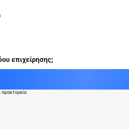
α
δου επιχείρησης;
ι πρακτορεία