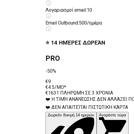
Λογαριασμοί email
:
10
Email Outbound
:
500/ημέρα
⭐️ 14 ΗΜΈΡΕΣ ΔΩΡΕΆΝ
PRO
-50%
€9
€4.5
/MO*
€163
1 ΠΛΗΡΩΜΉ ΣΕ 3 ΧΡΌΝΙΑ
❤️ Η ΤΙΜΉ ΑΝΑΝΈΩΣΗΣ ΔΕΝ ΑΛΛΆΖΕΙ Π
❤️ ΔΕΝ ΑΠΑΙΤΕΊΤΑΙ ΠΙΣΤΩΤΙΚΉ ΚΆΡΤΑ
Δωρεάν δοκιμή 14 ημερών
Αγοράστε τώρα